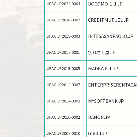
DOCOMO-1-1.JP
JIPAC JP2024-0004
CREDITMUTUEL.JP
JIPAC JP2020-0007
INTESASANPAOLO.JP
JIPAC JP2019-0003
別れさせ屋.JP
JIPAC JP2017-0001
MADEWELL.JP
JIPAC JP2015-0005
ENTERPRISERENTACA
JIPAC JP2014-0007
MYSOFTBANK.JP
JIPAC JP2014-0002
DANON.JP
JIPAC JP2010-0002
GUCCI.JP
JIPAC JP2007-0010