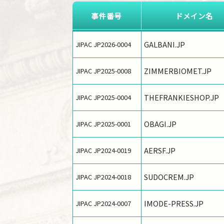
事件番号
ドメイン名
GALBANI.JP
JIPAC JP2026-0004
ZIMMERBIOMET.JP
JIPAC JP2025-0008
THEFRANKIESHOP.JP
JIPAC JP2025-0004
OBAGI.JP
JIPAC JP2025-0001
AERSF.JP
JIPAC JP2024-0019
SUDOCREM.JP
JIPAC JP2024-0018
IMODE-PRESS.JP
JIPAC JP2024-0007