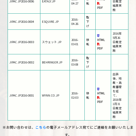
JIPAC JP2016-0006
EATALY.JP
日裁定
04-27
転
結果実
PDF
施
取
2016-
JIPAC JP2016-0004
ESQUIRE.JP
下
04-26
げ
2016年
5月26
2016-
移
HTML
JIPAC JP2016-0003
スウェット.JP
日裁定
03-01
転
結果実
PDF
施
取
2016-
JIPAC JP2016-0002
BEHRINGER.JP
下
03-08
げ
出訴
後、地
裁・高
裁審理
を経
2016-
移
HTML
JIPAC JP2016-0001
WYNN.CO.JP
て、
02-03
転
2018年
PDF
1月31
日裁定
結果実
施
※お問い合わせは、
こちら
の電子メールアドレス宛てにご連絡をお願いいたしま
す。