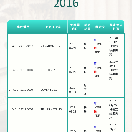
2016
手続開
裁定
裁定後の
事件番号
ドメイン名
裁定文
始日
結果
経過
2016年
10月20
2016-
移
HTML
JIPAC JP2016-0010
ZARAHOME.JP
日裁定
07-29
転
結果実
PDF
施
2017年
3月17
2016-
移
HTML
JIPAC JP2016-0009
CITI.CO.JP
日裁定
07-26
転
結果実
PDF
施
取
2016-
JIPAC JP2016-0008
JUVENTUS.JP
下
06-18
げ
2016年
8月30
2016-
移
HTML
JIPAC JP2016-0007
TELLERMATE.JP
日裁定
06-13
転
結果実
PDF
施
2016年
7月21
2016-
移
HTML